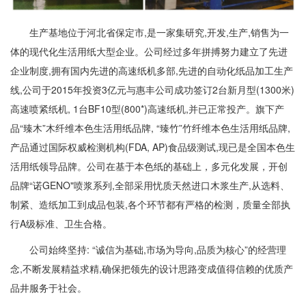
生产基地位于河北省保定市,是一家集研究,开发,生产,销售为一
体的现代化生活用纸大型企业。公司经过多年拼搏努力建立了先进
企业制度,拥有国内先进的高速纸机多部,先进的自动化纸品加工生产
线,公司于2015年投资3亿元与惠丰公司成功签订2台新月型(1300米)
高速喷紧纸机, 1台BF10型(800*)高速纸机,并已正常投产。旗下产
品“臻木”木纤维本色生活用纸品牌, “臻竹”竹纤维本色生活用纸品牌,
产品通过国际权威检测机构(FDA, AP)食品级测试,现已是全国本色生
活用纸领导品牌。公司在基于本色纸的基础上，多元化发展，开创
品牌“诺GENO"喷浆系列,全部采用忧质天然进口木浆生产,从选料、
制紧、造纸加工到成品包装,各个环节都有严格的检测，质量全部执
行A级标准、卫生合格。
公司始终坚持: “诚信为基础,市场为导向,品质为核心”的经营理
念,不断发展精益求精,确保把领先的设计思路变成值得信赖的优质产
品井服务于社会。