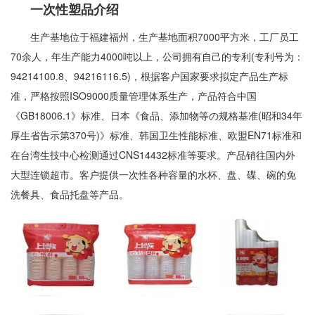
一次性塑品介绍
生产基地位于福建福州，生产基地面积7000平方米，工厂员工
70余人，年生产能力4000吨以上，公司拥有自己的专利(专利号为：
94214100.8、94216116.5)，根据客户国家要求拟定产品生产标
准，严格按照ISO9000质量管理体系生产，产品符合中国
《GB18006.1》标准、日本《食品、添加物等の规格基准(昭和34年
厚生省告示第370号)》标准、韩国卫生性能标准、欧盟EN71标准和
在台湾生技中心检测通过CNS14432标准等要求。产品销往国内外
大型连锁超市。客户提供一次性各种容量的水杯、盘、碟、碗的免
洗餐具、食品托盘等产品。